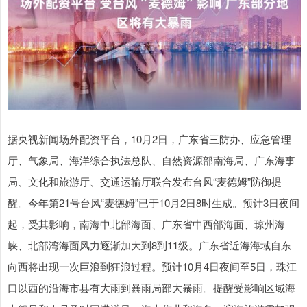
据央视新闻场外配资平台，10月2日，广东省三防办、应急管理
厅、气象局、海洋综合执法总队、自然资源部南海局、广东海事
局、文化和旅游厅、交通运输厅联合发布台风“麦德姆”防御提
醒。今年第21号台风“麦德姆”已于10月2日8时生成。预计3日夜间
起，受其影响，南海中北部海面、广东省中西部海面、琼州海
峡、北部湾海面风力逐渐加大到8到11级。广东省近海海域自东
向西将出现一次巨浪到狂浪过程。预计10月4日夜间至5日，珠江
口以西的沿海市县有大雨到暴雨局部大暴雨。提醒受影响区域海