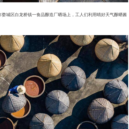
金华市婺城区白龙桥镇一食品酿造厂晒场上，工人们利用晴好天气酿晒酱