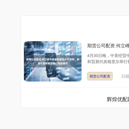
期货公司配资 何立
4月30日晚，中美经
和贸易代表格里尔举行视
日期
期货公司配资
辉煌优配