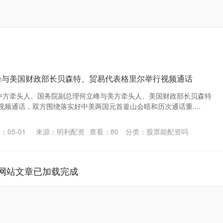
峰与美国财政部长贝森特、贸易代表格里尔举行视频通话
贸中方牵头人、国务院副总理何立峰与美方牵头人、美国财政部长贝森特
频通话，双方围绕落实好中美两国元首釜山会晤和历次通话重....
：05-01
来源：明利配资
查看：
80
分类：
股票能配资吗
网站文章已加载完成