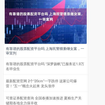
有靠谱的股票配资平台吗 上海民警猥亵继女案，一
审宣判
有靠谱的股票配资平台吗 “深梦扬帆”已服务近1.9万
名毕业生
最新配资官网 2个“20cm”一字跌停 这家公司爆
雷！“五一”概念火起来 龙头涨停
可查证券配资查询 全国春播加速推进 夏粮生产关
键期各地全力保丰收